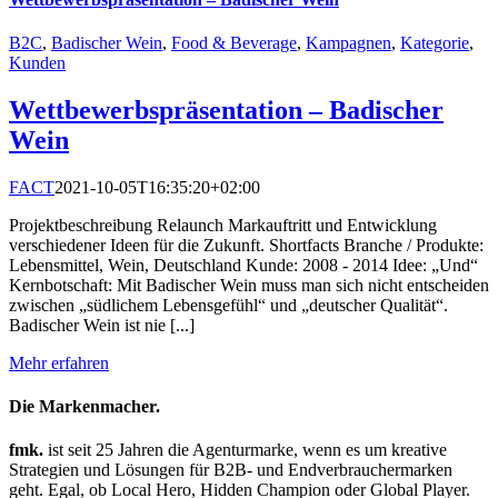
B2C
,
Badischer Wein
,
Food & Beverage
,
Kampagnen
,
Kategorie
,
Kunden
Wettbewerbspräsentation – Badischer
Wein
FACT
2021-10-05T16:35:20+02:00
Projektbeschreibung Relaunch Markauftritt und Entwicklung
verschiedener Ideen für die Zukunft. Shortfacts Branche / Produkte:
Lebensmittel, Wein, Deutschland Kunde: 2008 - 2014 Idee: „Und“
Kernbotschaft: Mit Badischer Wein muss man sich nicht entscheiden
zwischen „südlichem Lebensgefühl“ und „deutscher Qualität“.
Badischer Wein ist nie [...]
Mehr erfahren
Die Markenmacher.
fmk.
ist seit 25 Jahren die Agenturmarke, wenn es um kreative
Strategien und Lösungen für B2B- und Endverbrauchermarken
geht. Egal, ob Local Hero, Hidden Champion oder Global Player.