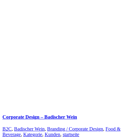
Corporate Design – Badischer Wein
B2C
,
Badischer Wein
,
Branding / Corporate Design
,
Food &
Beverage
,
Kategorie
,
Kunden
,
startseite