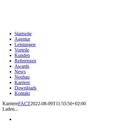
Zum
Inhalt
springen
Startseite
Agentur
Leistungen
Vorteile
Kunden
Referenzen
Awards
News
Neubau
Karriere
Downloads
Kontakt
Karriere
FACT
2022-08-09T11:55:50+02:00
Laden...