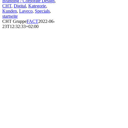
Branding / Corporate Design
,
CHT
,
Digital
,
Kategorie
,
Kunden
,
Laveco
,
Specials
,
startseite
CHT Gruppe
FACT
2022-06-
23T12:32:33+02:00