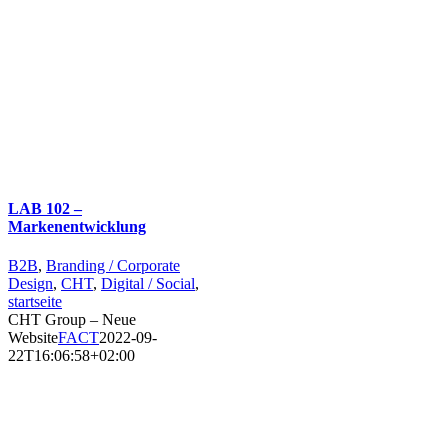
LAB 102 –
Markenentwicklung
B2B
,
Branding / Corporate
Design
,
CHT
,
Digital / Social
,
startseite
CHT Group – Neue
Website
FACT
2022-09-
22T16:06:58+02:00