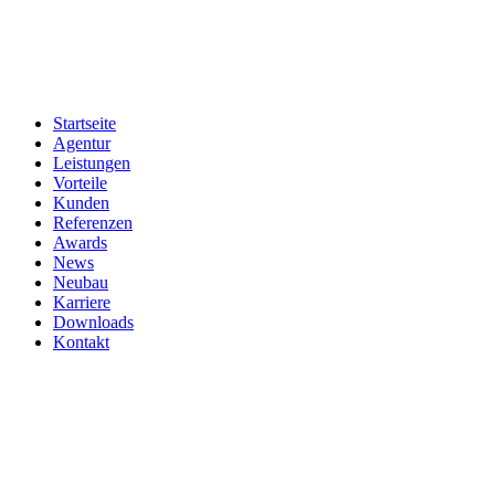
Zum
Inhalt
springen
Startseite
Agentur
Leistungen
Vorteile
Kunden
Referenzen
Awards
News
Neubau
Karriere
Downloads
Kontakt
Zeige
grösseres
Bild