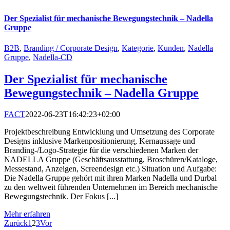
Der Spezialist für mechanische Bewegungstechnik – Nadella
Gruppe
B2B
,
Branding / Corporate Design
,
Kategorie
,
Kunden
,
Nadella
Gruppe
,
Nadella-CD
Der Spezialist für mechanische
Bewegungstechnik – Nadella Gruppe
FACT
2022-06-23T16:42:23+02:00
Projektbeschreibung Entwicklung und Umsetzung des Corporate
Designs inklusive Markenpositionierung, Kernaussage und
Branding-/Logo-Strategie für die verschiedenen Marken der
NADELLA Gruppe (Geschäftsausstattung, Broschüren/Kataloge,
Messestand, Anzeigen, Screendesign etc.) Situation und Aufgabe:
Die Nadella Gruppe gehört mit ihren Marken Nadella und Durbal
zu den weltweit führenden Unternehmen im Bereich mechanische
Bewegungstechnik. Der Fokus [...]
Mehr erfahren
Zurück
1
2
3
Vor