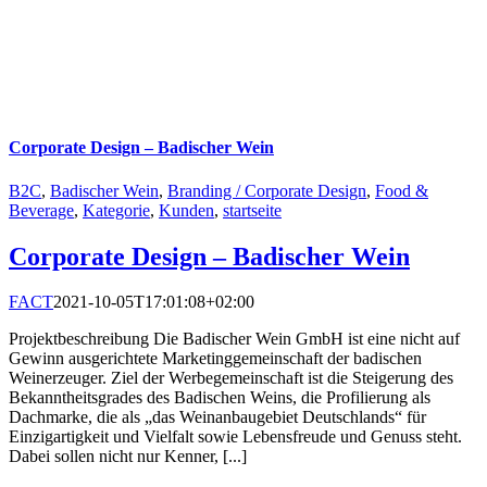
Corporate Design – Badischer Wein
B2C
,
Badischer Wein
,
Branding / Corporate Design
,
Food &
Beverage
,
Kategorie
,
Kunden
,
startseite
Corporate Design – Badischer Wein
FACT
2021-10-05T17:01:08+02:00
Projektbeschreibung Die Badischer Wein GmbH ist eine nicht auf
Gewinn ausgerichtete Marketinggemeinschaft der badischen
Weinerzeuger. Ziel der Werbegemeinschaft ist die Steigerung des
Bekanntheitsgrades des Badischen Weins, die Profilierung als
Dachmarke, die als „das Weinanbaugebiet Deutschlands“ für
Einzigartigkeit und Vielfalt sowie Lebensfreude und Genuss steht.
Dabei sollen nicht nur Kenner, [...]