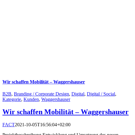
Wir schaffen Mobilität – Waggershauser
B2B
,
Branding / Corporate Design
,
Digital
,
Digital / Social
,
Kategorie
,
Kunden
,
Waggershauser
Wir schaffen Mobilität – Waggershauser
FACT
2021-10-05T16:56:04+02:00
Projektbeschreibung Entwicklung und Umsetzung des neuen