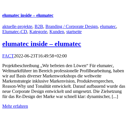
elumatec inside – elumatec
aktuelle-projekte
,
B2B
,
Branding / Corporate Design
,
elumatec
,
Elumatec-CD
,
Kategorie
,
Kunden
,
startseite
elumatec inside – elumatec
FACT
2022-06-23T16:49:58+02:00
Projektbeschreibung „Wir befreien den Löwen“ Für elumatec,
Weltmarktführer im Bereich professionelle Profilbearbeitung, haben
wir auf Basis diverser Markenworkshops die weltweite
Markenstrategie inklusive Markenvision, Produktversprechen,
Reason-Why und Tonalität entwickelt. Darauf aufbauend wurde das
neue Corporate Design entwickelt und umgesetzt. Die Zielsetzung
für das Re-Design der Marke war schnell klar: dynamischer, [...]
Mehr erfahren