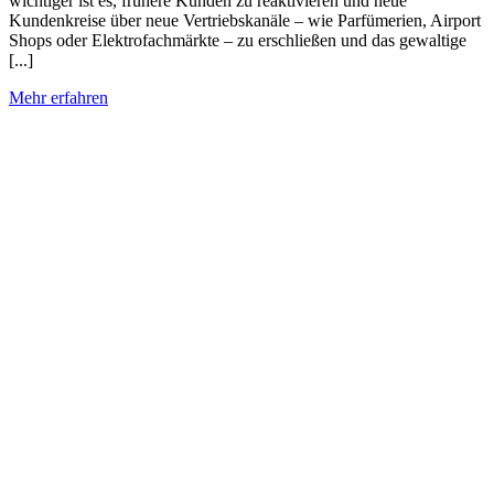
wichtiger ist es, frühere Kunden zu reaktivieren und neue
Kundenkreise über neue Vertriebskanäle – wie Parfümerien, Airport
Shops oder Elektrofachmärkte – zu erschließen und das gewaltige
[...]
Mehr erfahren