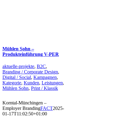
Mühlen Sohn –
Produkteinführung V-PER
aktuelle-projekte
,
B2C
,
Branding / Corporate Design
,
Digital / Social
,
Kampagnen
,
Kategorie
,
Kunden
,
Leistungen
,
Mühlen Sohn
,
Print / Klassik
Korntal-Münchingen –
Employer Branding
FACT
2025-
01-17T11:02:50+01:00