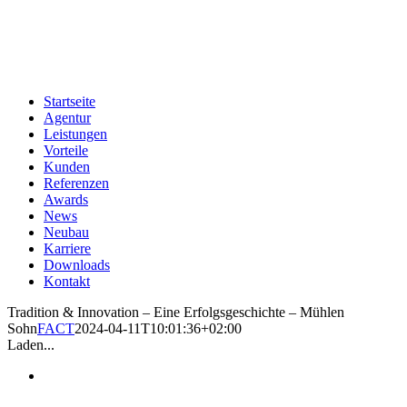
Zum
Inhalt
springen
Startseite
Agentur
Leistungen
Vorteile
Kunden
Referenzen
Awards
News
Neubau
Karriere
Downloads
Kontakt
Tradition & Innovation – Eine Erfolgsgeschichte – Mühlen
Sohn
FACT
2024-04-11T10:01:36+02:00
Laden...