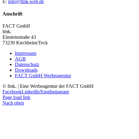
E:
info@fmk-web.de
Anschrift
FACT GmbH
fmk.
Einsteinstraße 43
73230 Kirchheim/Teck
Impressum
AGB
Datenschutz
Downloads
FACT GmbH Werbeagentur
©
fmk. | Eine Werbeagentur der FACT GmbH
Facebook
LinkedIn
Xing
Instagram
Page load link
Nach oben