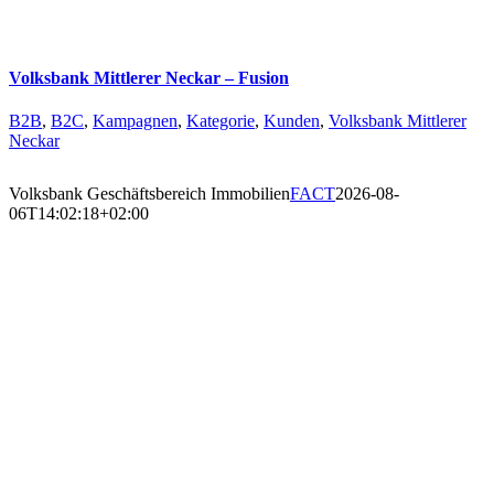
Volksbank Mittlerer Neckar – Fusion
B2B
,
B2C
,
Kampagnen
,
Kategorie
,
Kunden
,
Volksbank Mittlerer
Neckar
Volksbank Geschäftsbereich Immobilien
FACT
2026-08-
06T14:02:18+02:00