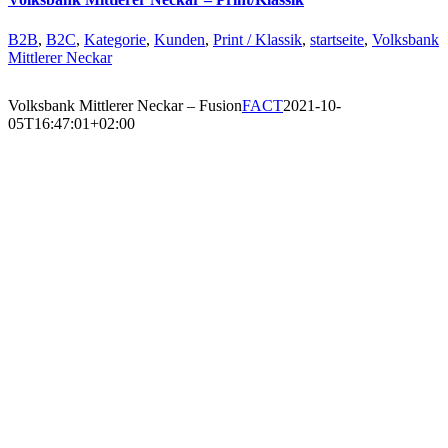
B2B
,
B2C
,
Kategorie
,
Kunden
,
Print / Klassik
,
startseite
,
Volksbank
Mittlerer Neckar
Volksbank Mittlerer Neckar – Fusion
FACT
2021-10-
05T16:47:01+02:00