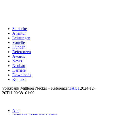
Zum
Inhalt
springen
Startseite
Agentur
Leistungen
Vorteile
Kunden
Referenzen
Awards
News
Neubau
Karriere
Downloads
Kontakt
Volksbank Mittlerer Neckar – Referenzen
FACT
2024-12-
20T11:00:38+01:00
Alle