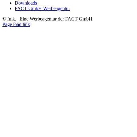
Downloads
FACT GmbH Werbeagentur
©
fmk. | Eine Werbeagentur der FACT GmbH
Facebook
LinkedIn
Xing
Instagram
Page load link
Nach
oben