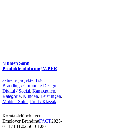
Mühlen Sohn –
Produkteinführung V-PER
aktuelle-projekte
,
B2C
,
Branding / Corporate Design
,
Digital / Social
,
Kampagnen
,
Kategorie
,
Kunden
,
Leistungen
,
Mühlen Sohn
,
Print / Klassik
Korntal-Münchingen –
Employer Branding
FACT
2025-
01-17T11:02:50+01:00