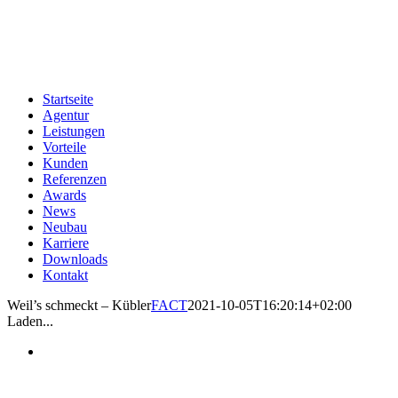
Zum
Inhalt
springen
Startseite
Agentur
Leistungen
Vorteile
Kunden
Referenzen
Awards
News
Neubau
Karriere
Downloads
Kontakt
Weil’s schmeckt – Kübler
FACT
2021-10-05T16:20:14+02:00
Laden...