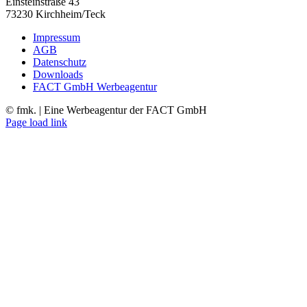
Einsteinstraße 43
73230 Kirchheim/Teck
Impressum
AGB
Datenschutz
Downloads
FACT GmbH Werbeagentur
©
fmk. | Eine Werbeagentur der FACT GmbH
Facebook
LinkedIn
Xing
Instagram
Page load link
Nach
oben